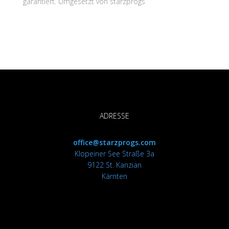
garantiert. Umgesetzt von starzprogs
ADRESSE
office@starzprogs.com
Klopeiner See Straße 3a
9122 St. Kanzian
Kärnten