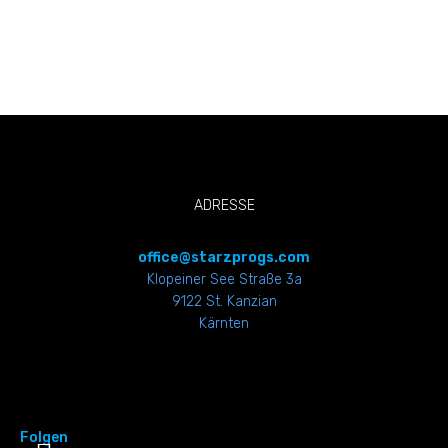
ADRESSE
office@starzprogs.com
Klopeiner See Straße 3a
9122 St. Kanzian
Kärnten
Folgen