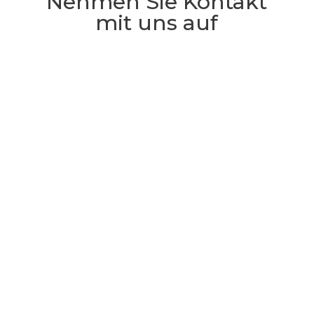
Nehmen Sie Kontakt
mit uns auf
Vorname
Nachname
Telefonnummer
Email Adresse
Nachricht
NACHRICHT SENDEN